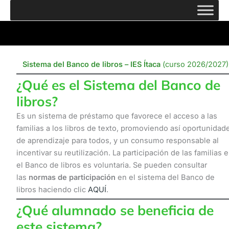
Ir
al
contenido
Sistema del Banco de libros – IES Ítaca
(curso 2026/2027)
¿Qué es el Sistema del Banco de
libros?
Es un sistema de préstamo que favorece el acceso a las
familias a los libros de texto, promoviendo así oportunidad
de aprendizaje para todos, y un consumo responsable al
incentivar su reutilización. La participación de las familias 
el Banco de libros es voluntaria. Se pueden consultar
las
normas de participación
en el sistema del Banco de
libros haciendo clic
AQUÍ
.
¿Qué alumnado se beneficia de
este sistema?