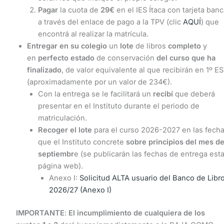
Pagar
la cuota de
29€
en el IES Ítaca con tarjeta banc
a través del enlace de pago a la TPV (clic
AQUÍ
) que
encontrá al realizar la matrícula.
Entregar
en su colegio
un
lote
de libros
completo
y
en
perfecto estado
de conservación
del curso que ha
finalizado
, de valor equivalente al que recibirán en 1º E
(aproximadamente por un valor de 234€).
Con la entrega se le facilitará un
recibí
que deberá
presentar en el Instituto durante el periodo de
matriculación.
Recoger
el
lote
para el curso 2026-2027 en las fech
que el Instituto concrete
sobre principios del mes d
septiembr
e (se publicarán las fechas de entrega est
página web).
Anexo I:
Solicitud ALTA usuario del Banco de Libr
2026/27 (Anexo I)
IMPORTANTE
:
El incumplimiento de cualquiera de los