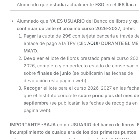
Alumnado que
estudia
actualmente
ESO
en el
IES Ítaca
Alumnado que
YA ES USUARIO
del Banco de libros
y qu
continuar durante el próximo curso 2026-2027
, debe:
Pagar
la cuota de
29€
con tarjeta bancaria a través de
enlace de pago a la TPV (clic
AQUÍ
)
DURANTE EL ME
MAYO.
Devolver
el lote de libros prestado para el curso 202
2026, completo y en perfecto estado de conservació
sobre
finales de junio
(se publicarán las fechas de
devolución esta página web).
Recoger
el lote para el curso 2026-2027 en las fech
que el Instituto concrete
sobre principios del mes d
septiembr
e (se publicarán las fechas de recogida en
página web).
IMPORTANTE
-BAJA
como
USUARIO del banco de libros
:
E
incumplimiento de cualquiera de los dos primeros puntos