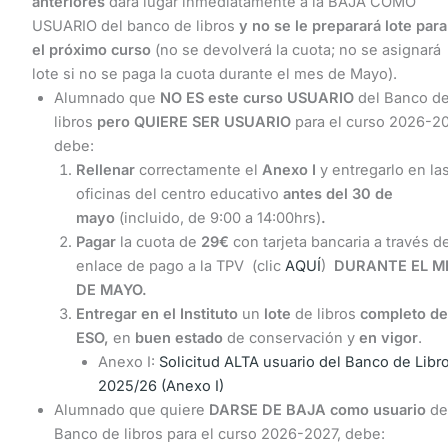
anteriores
dará lugar inmediatamente a la BAJA COMO
USUARIO del banco de libros
y no se le preparará lote para
el próximo curso
(no se devolverá la cuota; no se asignará
lote si no se paga la cuota durante el mes de Mayo).
Alumnado que
NO ES este curso USUARIO
del Banco d
libros
pero
QUIERE SER USUARIO
para el curso 2026-20
debe:
Rellenar
correctamente el
Anexo I
y entregarlo en la
oficinas del centro educativo
antes del 30 de
mayo
(incluido, de 9:00 a 14:00hrs)
.
Pagar
la cuota de
29€
con tarjeta bancaria a través de
enlace de pago a la TPV (clic
AQUÍ
)
DURANTE EL M
DE MAYO.
Entregar en el Instituto
un
lote
de libros
completo de
ESO,
en
buen estado
de conservación y
en vigor
.
Anexo I:
Solicitud ALTA usuario del Banco de Libr
2025/26 (Anexo I)
Alumnado que quiere
DARSE DE BAJA como usuario
de
Banco de libros para el curso 2026-2027, debe: