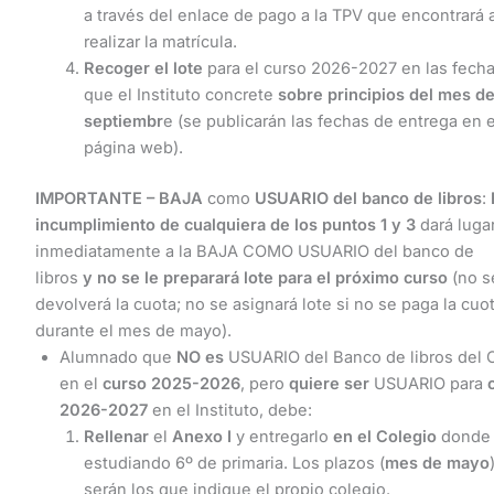
a través del enlace de pago a la TPV que encontrará a
realizar la matrícula.
Recoger
el
lote
para el curso 2026-2027 en las fech
que el Instituto concrete
sobre principios del mes d
septiembr
e (se publicarán las fechas de entrega en 
página web).
IMPORTANTE
– BAJA
como
USUARIO del banco de libros
:
incumplimiento de cualquiera de los puntos 1 y 3
dará luga
inmediatamente a la BAJA COMO USUARIO del banco de
libros
y no se le preparará lote para el próximo curso
(no s
devolverá la cuota; no se asignará lote si no se paga la cuo
durante el mes de mayo).
Alumnado que
NO
es
USUARIO del Banco de libros del 
en el
curso 2025-2026
, pero
quiere ser
USUARIO para
2026-2027
en el Instituto, debe:
Rellenar
el
Anexo I
y entregarlo
en el Colegio
donde 
estudiando 6º de primaria. Los plazos (
mes de mayo
serán los que indique el propio colegio.